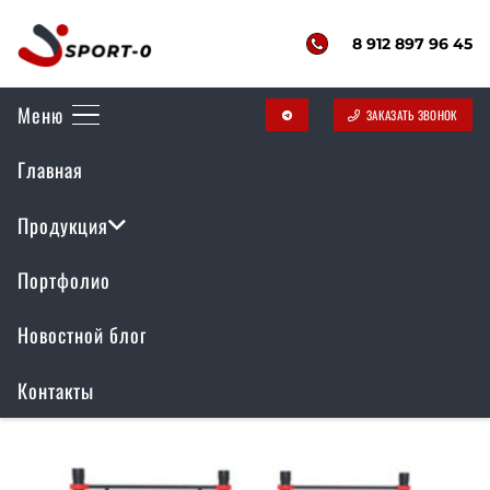
8 912 897 96 45
Меню
ЗАКАЗАТЬ ЗВОНОК
telegram
Воркаут комплекс
Главная
РР-030
Продукция
Портфолио
Отображение единственного товара
Новостной блог
Контакты