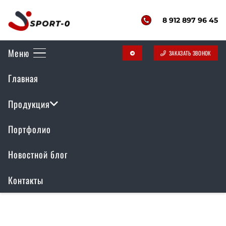
8 912 897 96 45
Меню
ЗАКАЗАТЬ ЗВОНОК
telegram
Воркаут комплекс
Главная
РР-036
Продукция
Портфолио
Отображение единственного товара
Новостной блог
Контакты