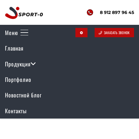
8 912 897 96 45
Меню
ЗАКАЗАТЬ ЗВОНОК
telegram
Воркаут комплекс
Главная
РР-038
Продукция
Портфолио
Отображение единственного товара
Новостной блог
Контакты