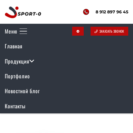
8 912 897 96 45
Меню
ЗАКАЗАТЬ ЗВОНОК
telegram
Воркаут комплекс
Главная
РР-058
Продукция
Портфолио
Отображение единственного товара
Новостной блог
Контакты