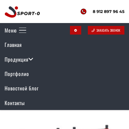
8 912 897 96 45
Меню
ЗАКАЗАТЬ ЗВОНОК
telegram
Воркаут комплекс
Главная
РР-061
Продукция
Портфолио
Отображение единственного товара
Новостной блог
Контакты