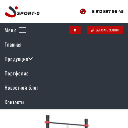
8 912 897 96 45
Меню
ЗАКАЗАТЬ ЗВОНОК
telegram
Воркаут комплекс
Главная
РР-069
Продукция
Портфолио
Отображение единственного товара
Новостной блог
Контакты