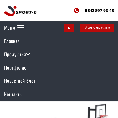
8 912 897 96 45
Меню
ЗАКАЗАТЬ ЗВОНОК
telegram
Воркаут комплекс
Главная
РР-084
Продукция
Портфолио
Отображение единственного товара
Новостной блог
Контакты