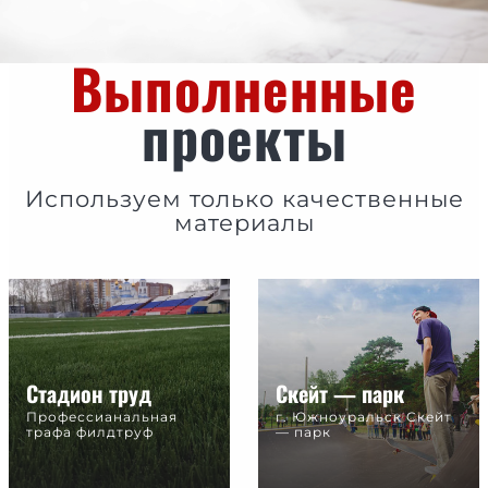
Выполненные
проекты
Используем только качественные
материалы
Стадион труд
Скейт — парк
Профессианальная
г. Южноуральск Cкейт
трафа филдтруф
— парк