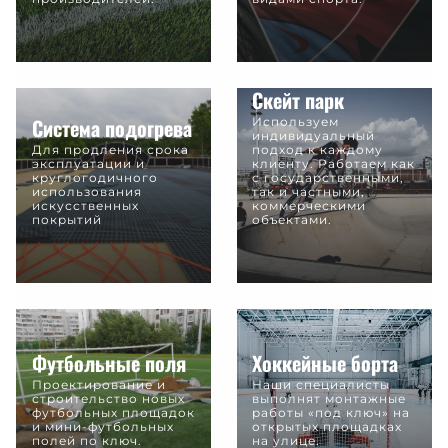
Скейт парк
Система подогрева
Используем
индивидуальный
Для продления срока
подход к каждому
эксплуатации и
клиенту. Работаем как
круглогодичного
c государственными,
использования
так и частными,
искусственных
коммерческими
покрытий
объектами.
Футбольные поля
Хоккейные борта
Проектирование и
Наши специалисты
строительство новых
выполнят монтажные
футбольных площадок
работы «под ключ» на
и мини-футбольных
открытых площадках
полей по ключ.
на улице.