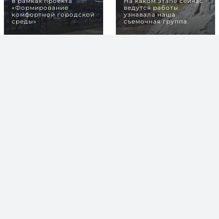
в рамках проекта
На каком этапе сейчас
«Формирование
ведутся работы
комфортной городской
узнавала наша
среды»
съемочная группа.
В парке началось
строительство
велодорожки
Ее ждали и юные
спортсмены, и
тренеры, и родители. И
вот наконец
строительство
велодорожки в парке
Победы началось.
Сдать новый спорт
объект планируют в
конце октября.
СМ. ВСЕ НОВОСТИ