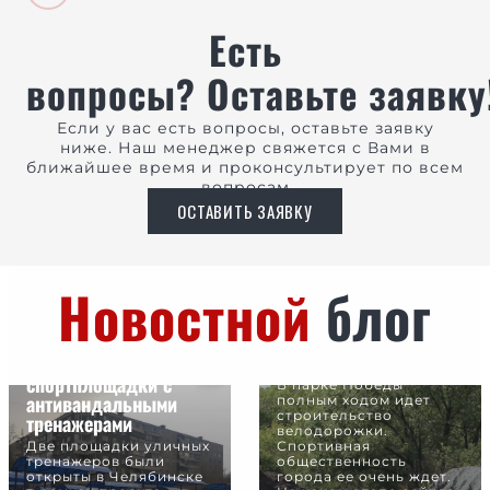
Есть
вопросы? Оставьте заявку
Если у вас есть вопросы, оставьте заявку
ниже. Наш менеджер свяжется с Вами в
ближайшее время и проконсультирует по всем
вопросам
ОСТАВИТЬ ЗАЯВКУ
Новостной
блог
Строительство
велодорожки ведется
В двух районах
в две смены
Челябинска открыли
спортплощадки с
В парке Победы
антивандальными
полным ходом идет
строительство
тренажерами
велодорожки.
Две площадки уличных
Спортивная
тренажеров были
общественность
открыты в Челябинске
города ее очень ждет.