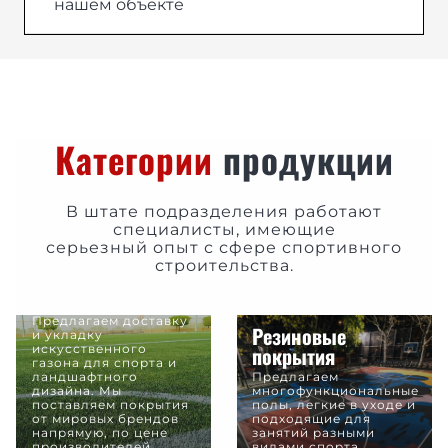
нашем объекте
Категории
продукции
В штате подразделения работают
специалисты, имеющие
серьезный опыт с сфере спортивного
строительства.
Искусственный
газон
Предлагаем доставку
Резиновые
и укладку
покрытия
искусственного
газона для спорта и
ландшафтного
Предлагаем
дизайна. Мы
многофункциональные
поставляем покрытия
полы, легкие в уходе и
от мировых брендов
подходящие для
напрямую, по цене
занятий разными
производителей.
видами спорта.