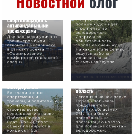
Новостной
блог
Строительство
велодорожки ведется
В двух районах
в две смены
Челябинска открыли
спортплощадки с
В парке Победы
антивандальными
полным ходом идет
строительство
тренажерами
велодорожки.
Две площадки уличных
Спортивная
тренажеров были
общественность
открыты в Челябинске
города ее очень ждет.
в рамках проекта
На каком этапе сейчас
«Формирование
ведутся работы
комфортной городской
узнавала наша
среды»
съемочная группа.
Копейская
В парке началось
велодорожка
строительство
прославилась на всю
велодорожки
область
Ее ждали и юные
спортсмены, и
Сегодня в нашем парке
тренеры, и родители. И
Победы побывали
вот наконец
представители
строительство
крупных областных
велодорожки в парке
СМИ: они были
Победы началось.
приглашены на
Сдать новый спорт
презентацию нового
объект планируют в
для Копейска объекта –
конце октября.
велодорожки.