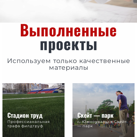
Выполненные
проекты
Используем только качественные
материалы
Стадион труд
Скейт — парк
Профессианальная
г. Южноуральск Cкейт
трафа филдтруф
— парк