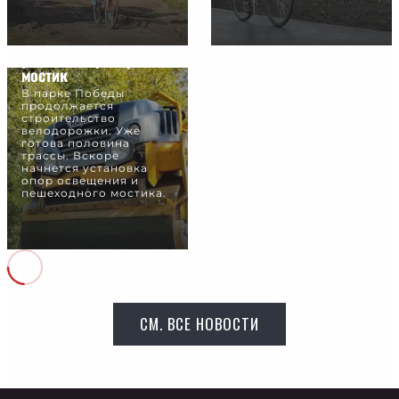
Над велодорожкой
установят фонари и
мостик
В парке Победы
продолжается
строительство
велодорожки. Уже
готова половина
трассы. Вскоре
начнется установка
опор освещения и
пешеходного мостика.
СМ. ВСЕ НОВОСТИ