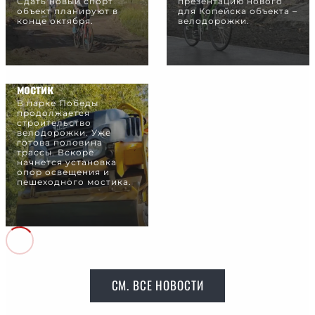
Сдать новый спорт
презентацию нового
объект планируют в
для Копейска объекта –
конце октября.
велодорожки.
Над велодорожкой
установят фонари и
мостик
В парке Победы
продолжается
строительство
велодорожки. Уже
готова половина
трассы. Вскоре
начнется установка
опор освещения и
пешеходного мостика.
СМ. ВСЕ НОВОСТИ