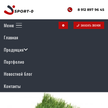
8 912 897 96 45
Меню
ЗАКАЗАТЬ ЗВОНОК
telegram
Искусственный газон
Главная
40мм LG 12000 Dtex
Продукция
Портфолио
Отображение единственного товара
Новостной блог
Контакты