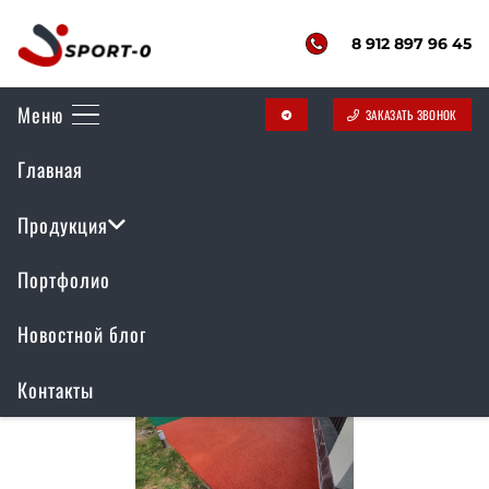
8 912 897 96 45
Меню
ЗАКАЗАТЬ ЗВОНОК
telegram
Главная
Резиновое покрытие
Продукция
Портфолио
Новостной блог
Контакты