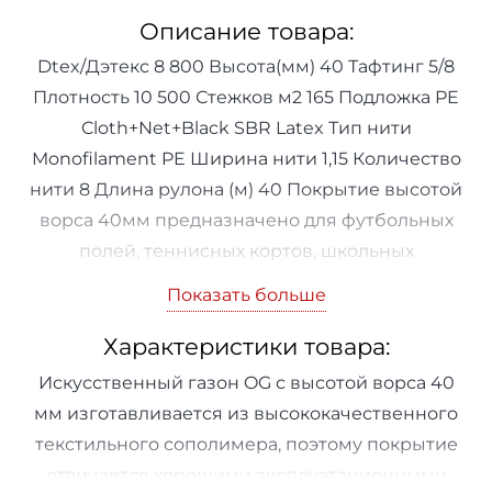
Описание товара:
Dtex/Дэтекс 8 800 Высота(мм) 40 Тафтинг 5/8
Плотность 10 500 Стежков м2 165 Подложка PE
Cloth+Net+Black SBR Latex Тип нити
Monofilament PE Ширина нити 1,15 Количество
нити 8 Длина рулона (м) 40 Покрытие высотой
ворса 40мм предназначено для футбольных
полей, теннисных кортов, школьных
футбольных полей, дворовых спортивных
Показать больше
площадок. Полное описание Dtex/Дэтекс 8
Характеристики товара:
800 Высота(мм) 40 Тафтинг 5/8 Плотность 10
500 Стежков м2 165 Подложка PE
Искусственный газон OG с высотой ворса 40
Cloth+Net+Black SBR Latex Тип нити
мм изготавливается из высококачественного
Monofilament PE Ширина нити 1,15 Количество
текстильного сополимера, поэтому покрытие
нити 8 Длина рулона (м) 40
отличается хорошими эксплуатационными