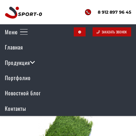
8 912 897 96 45
Меню
ЗАКАЗАТЬ ЗВОНОК
telegram
Главная
Спортивная искусственная
трава
Продукция
Портфолио
Новостной блог
Контакты