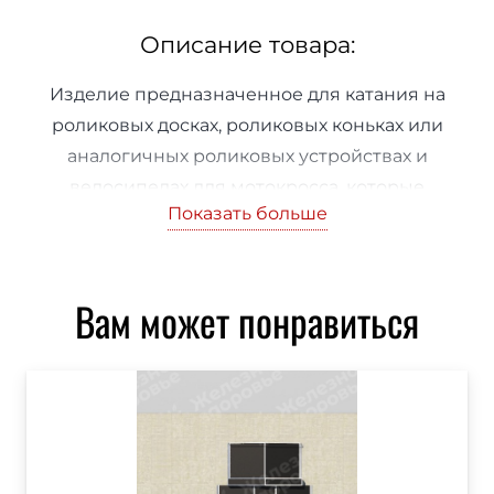
Описание товара:
Изделие предназначенное для катания на
роликовых досках, роликовых коньках или
аналогичных роликовых устройствах и
велосипедах для мотокросса, которые
Показать больше
пользователи применяют по своему
усмотрению и правилам.
(3870х6000х1300/1800)
Вам может понравиться
Описание
Изделие предназначенное для катания на
роликовых досках, роликовых коньках или
аналогичных роликовых устройствах и
велосипедах для мотокросса, которые