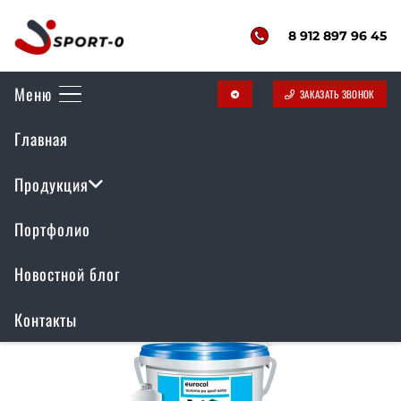
8 912 897 96 45
Меню
ЗАКАЗАТЬ ЗВОНОК
telegram
Главная
Спортивная искусственная
трава
Продукция
Портфолио
Новостной блог
Контакты