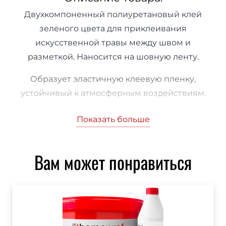
Двухкомпоненный полиуретановый клей
зеленого цвета для приклеивания
искусственной травы между швом и
разметкой. Наносится на шовную ленту.
Образует эластичную клеевую пленку,
устойчивый к атмосферным воздействиям.
На наших объектах чаще всего использовали
Показать больше
клей Forbo, при необходимости удешевления
предлагали отечественный аналог:
Homaprof
Вам может понравиться
777 2K PU
. По характеристикам он не уступает
европейскому Forbo.
Упаковка:
1
2 кг основной компонент, 1,2кг
отвердитель