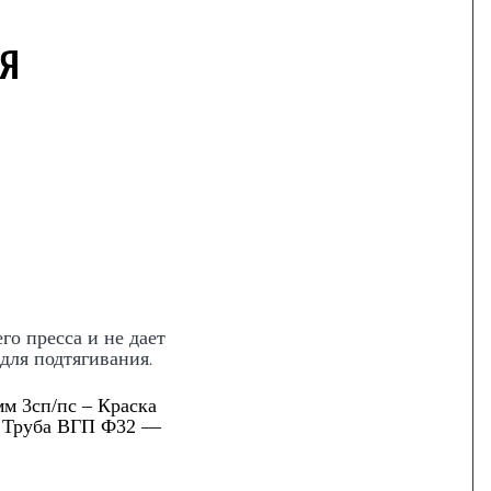
я
о пресса и не дает
 для подтягивания
.
м 3сп/пс – Краска
— Труба ВГП Ф32 —