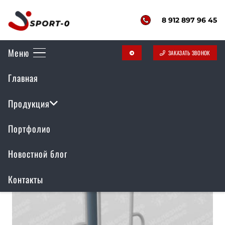
8 912 897 96 45
Меню
ЗАКАЗАТЬ ЗВОНОК
telegram
Магазин
Главная
Отображение 1–10 из 203
Продукция
Портфолио
Новостной блог
Контакты