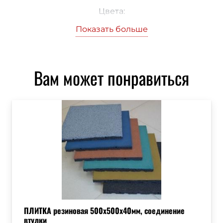
Цвета:
— Черный:
Показать больше
— Терракотовый:
— Зелёный:
— Коричневый:
Вам может понравиться
— Синий:
— Серый:
— Желтый:
— Оранжевый:
ПЛИТКА резиновая 500х500х40мм, соединение
втулки