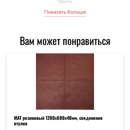
Цвета:
— Черный:
Показать больше
— Терракотовый:
— Зелёный:
— Коричневый:
Вам может понравиться
— Синий:
— Серый:
— Желтый:
— Оранжевый:
МАТ резиновый 1200х600х40мм, соединение
втулки