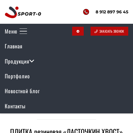
8 912 897 96 45
Меню
ЗАКАЗАТЬ ЗВОНОК
telegram
Главная
Резиновое покрытие
Продукция
Портфолио
Новостной блог
Контакты
ПЛИТКА резиновая «ЛАСТОЧКИН ХВОСТ»