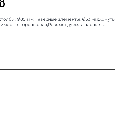
8
 столбы: Ø89 мм;Навесные элементы: Ø33 мм;Хомуты
полимерно-порошковая;Рекомендуемая площадь: