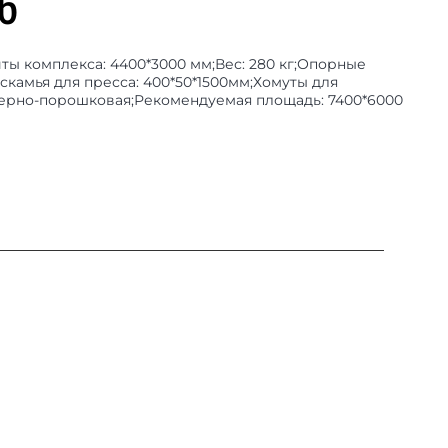
36
иты комплекса: 4400*3000 мм;Вес: 280 кг;Опорные
скамья для пресса: 400*50*1500мм;Хомуты для
мерно-порошковая;Рекомендуемая площадь: 7400*6000