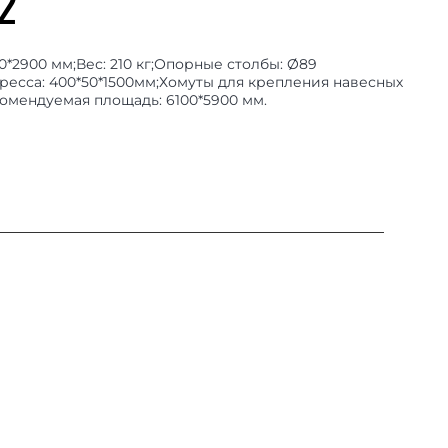
2
0*2900 мм;Вес: 210 кг;Опорные столбы: Ø89
ресса: 400*50*1500мм;Хомуты для крепления навесных
омендуемая площадь: 6100*5900 мм.