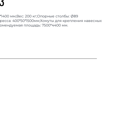
3
*1400 мм;Вес: 200 кг;Опорные столбы: Ø89
ресса: 400*50*1500мм;Хомуты для крепления навесных
омендуемая площадь: 7500*4400 мм.