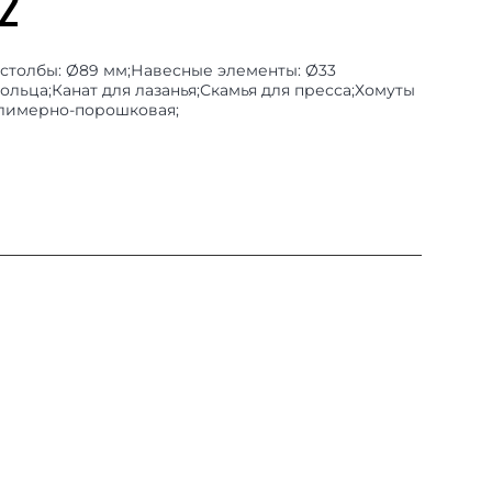
2
е столбы: Ø89 мм;Навесные элементы: Ø33
льца;Канат для лазанья;Скамья для пресса;Хомуты
олимерно-порошковая;